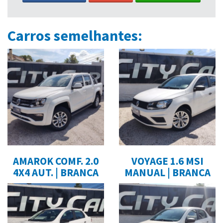
Carros semelhantes:
AMAROK COMF. 2.0
VOYAGE 1.6 MSI
4X4 AUT. | BRANCA
MANUAL | BRANCA